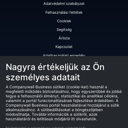
Adatvédelmi szabályzat
Felhasználási feltétek
Cookiek
Segítség
Árlista
Kapcsolat
Adathasználati engedély
Szolgáltatásaink
Nagyra értékeljük az Ön
személyes adatait
Cégminősítés
Cégminősítési riport
A Companywall Business sütiket (cookie-kat) használ a
megfelelő működés biztosításához, hogy egyszerűbbé és jobbá
Kiváló cégminősítési tanúsítvány
tegye a felhasználói élményt, statisztikai és analitikai célokra,
valamint a portál funkcionalitásának fejlesztése érdekében. A
Termékek
Companywall Business portál használatával hozzájárul a sütik
alkalmazásához. A sütibeállításokat a böngészőjében
Companywall Business - Adattovábbítási szerződés
módosíthatja. További információk a sütikről, azok
használatáról és letiltásuk módjáról itt olvashatók.
Csődeljárások