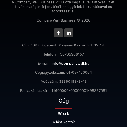
A CompanyWall Business 2013 óta segíti a vállalatokat üzleti
tevékenységük fejlesztésében ügyfelek felkutatásával és
toborzásával.
CompanyWall Business © 2026
Cím: 1097 Budapest, Könyves Kálmán krt. 12-14.
Telefon: +36705908157
E-mail::
info@companywall.hu
Cégjegyzékszám: 01-09-420064
Adószám: 32360183-2-43
Bankszámlaszám: 11600006-00000001-98337681
Cég
Rólunk
Állást keres?