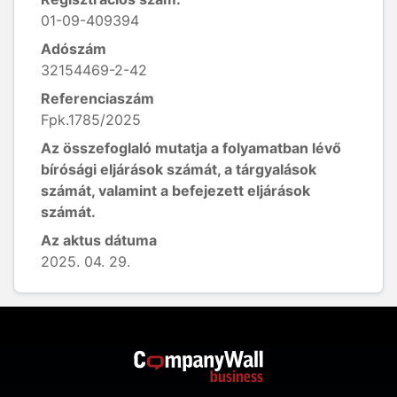
01-09-409394
Adószám
32154469-2-42
Referenciaszám
Fpk.1785/2025
Az összefoglaló mutatja a folyamatban lévő
bírósági eljárások számát, a tárgyalások
számát, valamint a befejezett eljárások
számát.
Az aktus dátuma
2025. 04. 29.