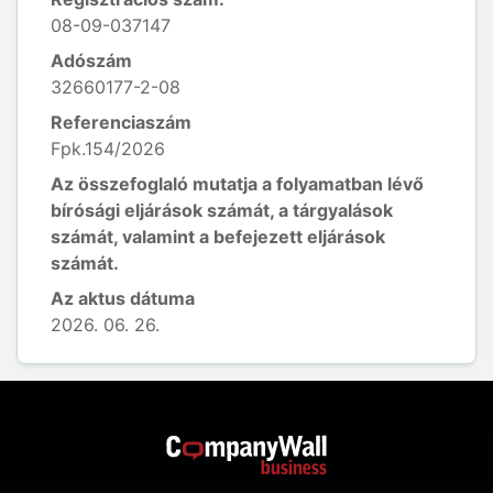
08-09-037147
Adószám
32660177-2-08
Referenciaszám
Fpk.154/2026
Az összefoglaló mutatja a folyamatban lévő
bírósági eljárások számát, a tárgyalások
számát, valamint a befejezett eljárások
számát.
Az aktus dátuma
2026. 06. 26.