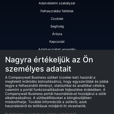
Adatvédelmi szabályzat
Felhasználási feltétek
Cookiek
Segítség
Árlista
Kapcsolat
Adathasználati engedély
Szolgáltatásaink
Nagyra értékeljük az Ön
személyes adatait
Cégminősítés
Cégminősítési riport
A Companywall Business sütiket (cookie-kat) használ a
megfelelő működés biztosításához, hogy egyszerűbbé és jobbá
Kiváló cégminősítési tanúsítvány
tegye a felhasználói élményt, statisztikai és analitikai célokra,
valamint a portál funkcionalitásának fejlesztése érdekében. A
Termékek
Companywall Business portál használatával hozzájárul a sütik
alkalmazásához. A sütibeállításokat a böngészőjében
Companywall Business - Adattovábbítási szerződés
módosíthatja. További információk a sütikről, azok
használatáról és letiltásuk módjáról itt olvashatók.
Csődeljárások