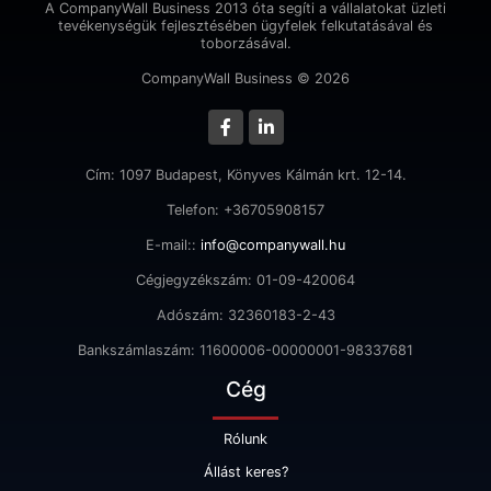
A CompanyWall Business 2013 óta segíti a vállalatokat üzleti
tevékenységük fejlesztésében ügyfelek felkutatásával és
toborzásával.
CompanyWall Business © 2026
Cím: 1097 Budapest, Könyves Kálmán krt. 12-14.
Telefon: +36705908157
E-mail::
info@companywall.hu
Cégjegyzékszám: 01-09-420064
Adószám: 32360183-2-43
Bankszámlaszám: 11600006-00000001-98337681
Cég
Rólunk
Állást keres?